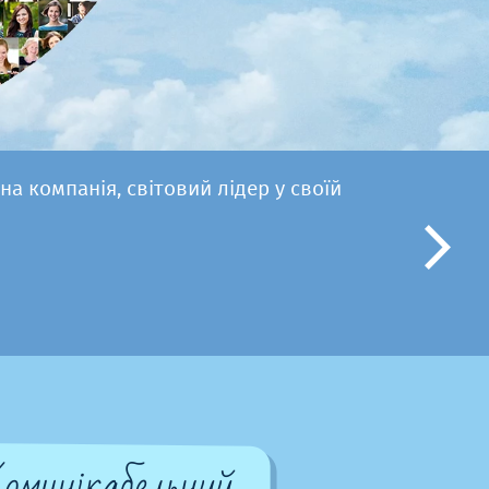
на компанія, світовий лідер у своїй
омунікабельний