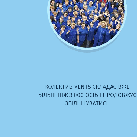
 ВЖЕ
НАС ЗНАЮТЬ У ВСЬОМУ СВІТІ. МИ –
ДОВЖУЄ
СВІТОВІ ЛІДЕРИ У СФЕРІ ВЕНТИЛЯЦІЇ