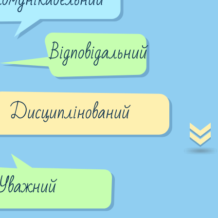
Відповідальний
Дисциплінований
Уважний