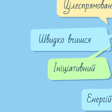
Цілеспрямова
Швидко вчишся
Ініціативний
Енергі