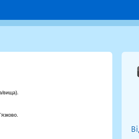
а/вища).
'язково.
В