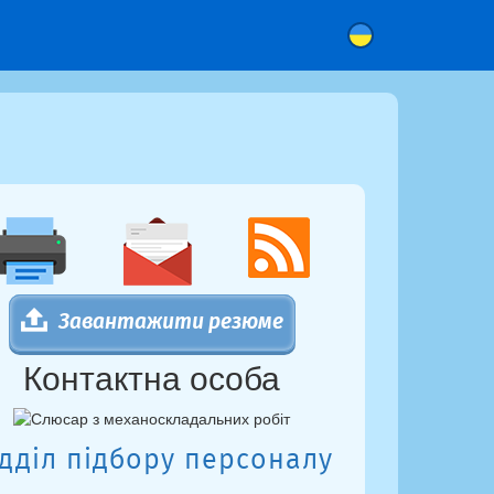
Завантажити резюме
Контактна особа
ідділ підбору персоналу