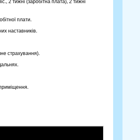
с., 2 тижні (заробітна плата), 2 тижні
бітної плати.
их наставників.
не страхування).
дальнях.
 приміщення.