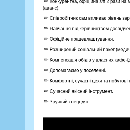
✏
Конкурентна, офіційна з/п 2 рази на мі
(аванс).
✏
Співробітник сам впливає рівень заро
✏
Навчання під керівництвом досвідчен
✏
Офіційне працевлаштування.
✏
Розширений соціальний пакет (медич
✏
Компенсація обідів у власних кафе-ї
✏
Допомагаємо у поселенні.
✏
Комфортні, сучасні цехи та побутові
✏
Сучасний якісний інструмент.
✏
Зручний спецодяг
.