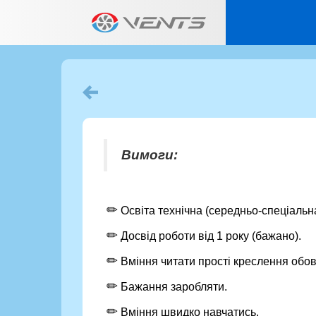
Слюсар з механоскладальних робіт
Вимоги:
✏
Освіта технічна (середньо-спеціальн
✏
Досвід роботи від 1 року (бажано).
✏
Вміння читати прості креслення обов
✏
Бажання заробляти.
✏
Вміння швидко навчатись.